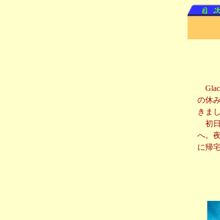
Gla
の休み
きま
初日はS
へ。夜
に帰