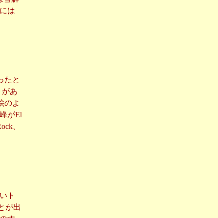
には
登ったと
トがあ
に絵のよ
がEl
Rock、
ら短いト
ことが出