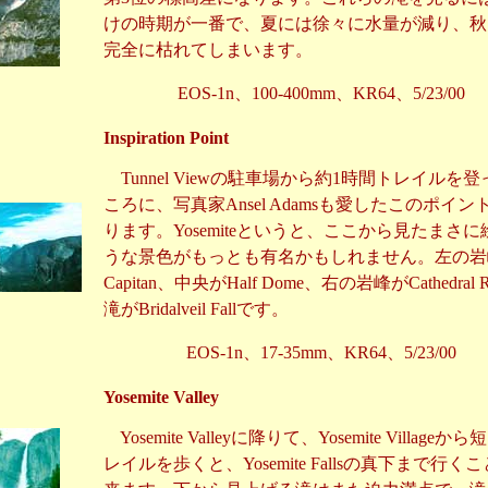
けの時期が一番で、夏には徐々に水量が減り、秋
完全に枯れてしまいます。
EOS-1n、100-400mm、KR64、5/23/00
Inspiration Point
Tunnel Viewの駐車場から約1時間トレイルを
ころに、写真家Ansel Adamsも愛したこのポイン
ります。Yosemiteというと、ここから見たまさ
うな景色がもっとも有名かもしれません。左の岩峰
Capitan、中央がHalf Dome、右の岩峰がCathedral 
滝がBridalveil Fallです。
EOS-1n、17-35mm、KR64、5/23/00
Yosemite Valley
Yosemite Valleyに降りて、Yosemite Villageか
レイルを歩くと、Yosemite Fallsの真下まで行く