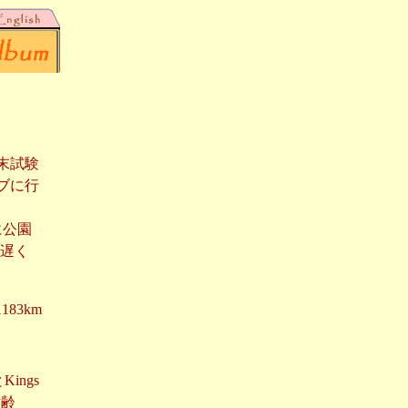
期末試験
イブに行
日に公園
夜遅く
83km
Kings
樹齢