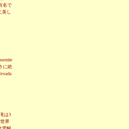
で有名で
くに美し
emite
まさに絶
ada
。滝は3
、世界
は雪解