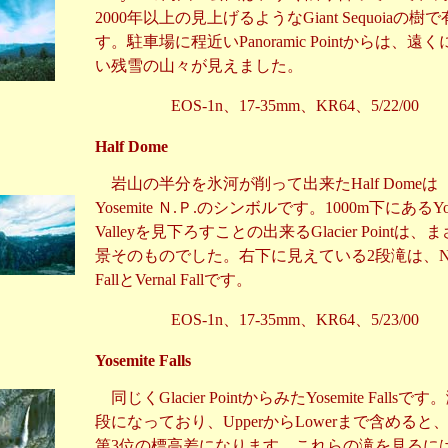
2000年以上の見上げるようなGiant Sequoiaの樹
す。駐車場に程近いPanoramic Pointからは、遠
い残雪の山々が見えました。
EOS-1n、17-35mm、KR64、5/22/00
Half Dome
岩山の半分を氷河が削って出来たHalf Domeは
Yosemite Ｎ.Ｐ.のシンボルです。1000m下にあるYos
Valleyを見下ろすことの出来るGlacier Pointは、
景そのものでした。右下に見えている2段滝は、Nev
FallとVernal Fallです。
EOS-1n、17-35mm、KR64、5/23/00
Yosemite Falls
同じくGlacier PointからみたYosemite Fallsです
段になっており、UpperからLowerまで含めると
第3位の標高差になります。これらの滝を見るに